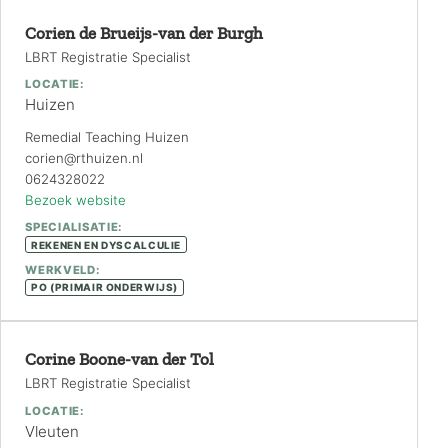
Corien de Brueijs-van der Burgh
LBRT Registratie Specialist
LOCATIE:
Huizen
Remedial Teaching Huizen
corien@rthuizen.nl
0624328022
Bezoek website
SPECIALISATIE:
REKENEN EN DYSCALCULIE
WERKVELD:
PO (PRIMAIR ONDERWIJS)
Corine Boone-van der Tol
LBRT Registratie Specialist
LOCATIE:
Vleuten