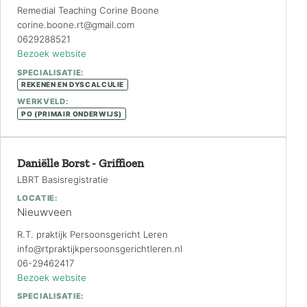
Remedial Teaching Corine Boone
corine.boone.rt@gmail.com
0629288521
Bezoek website
SPECIALISATIE:
REKENEN EN DYSCALCULIE
WERKVELD:
PO (PRIMAIR ONDERWIJS)
Daniëlle Borst - Griffioen
LBRT Basisregistratie
LOCATIE:
Nieuwveen
R.T. praktijk Persoonsgericht Leren
info@rtpraktijkpersoonsgerichtleren.nl
06-29462417
Bezoek website
SPECIALISATIE: