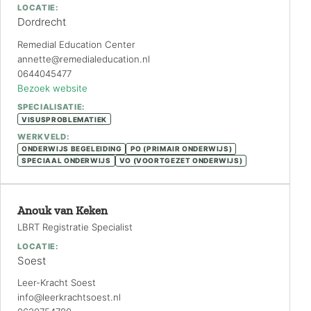
LOCATIE:
Dordrecht
Remedial Education Center
annette@remedialeducation.nl
0644045477
Bezoek website
SPECIALISATIE:
VISUSPROBLEMATIEK
WERKVELD:
ONDERWIJS BEGELEIDING
PO (PRIMAIR ONDERWIJS)
SPECIAAL ONDERWIJS
VO (VOORTGEZET ONDERWIJS)
Anouk van Keken
LBRT Registratie Specialist
LOCATIE:
Soest
Leer-Kracht Soest
info@leerkrachtsoest.nl