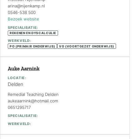
arina@nijenkamp.nl
0546-538 500
Bezoek website
SPECIALISATIE:
REKENEN EN DYSCALCULIE
WERKVELD:
PO (PRIMAIR ONDERWIJS)
VO (VOORTGEZET ONDERWIJS)
Auke Aarnink
LOCATIE:
Delden
Remedial Teaching Delden
aukeaarnink@hotmail.com
0651295717
SPECIALISATIE:
WERKVELD: