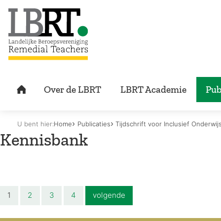
U bent hier:
Home
Publicaties
Tijdschrift voor Inclusief Onderwi
Kennisbank
1
2
3
4
volgende