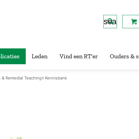
search
js & Remedial Teaching
Kennisbank